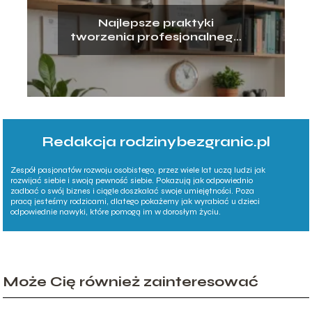
Najlepsze praktyki
tworzenia profesjonalnego
CV
Redakcja rodzinybezgranic.pl
Zespół pasjonatów rozwoju osobistego, przez wiele lat uczą ludzi jak
rozwijać siebie i swoją pewność siebie. Pokazują jak odpowiednio
zadbać o swój biznes i ciągle doszkalać swoje umiejętności. Poza
pracą jesteśmy rodzicami, dlatego pokażemy jak wyrabiać u dzieci
odpowiednie nawyki, które pomogą im w dorosłym życiu.
Może Cię również zainteresować