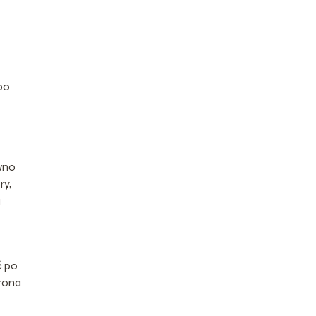
 po
ówno
ry,
a
ć po
trona