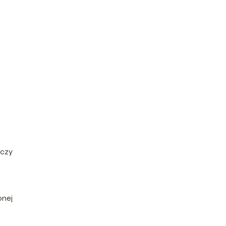
 czy
onej