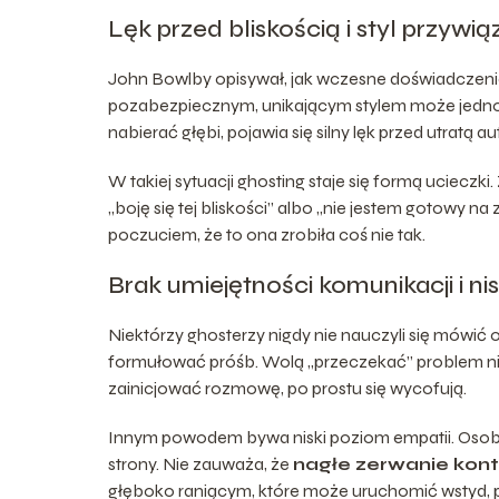
Lęk przed bliskością i styl przywią
John Bowlby opisywał, jak wczesne doświadczeni
pozabezpiecznym, unikającym stylem może jednocze
nabierać głębi, pojawia się silny lęk przed utra
W takiej sytuacji ghosting staje się formą ucieczki
„boję się tej bliskości” albo „nie jestem gotowy n
poczuciem, że to ona zrobiła coś nie tak.
Brak umiejętności komunikacji i n
Niektórzy ghosterzy nigdy nie nauczyli się mówić
formułować próśb. Wolą „przeczekać” problem niż
zainicjować rozmowę, po prostu się wycofują.
Innym powodem bywa niski poziom empatii. Osoba 
strony. Nie zauważa, że
nagłe zerwanie kont
głęboko raniącym, które może uruchomić wstyd, po