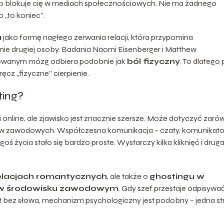
lub blokuje cię w mediach społecznościowych. Nie ma żadnego
 „to koniec”.
u
jako formę nagłego zerwania relacji, która przypomina
ie drugiej osoby. Badania Naomi Eisenberger i Matthew
orowanym mózg odbiera podobnie jak
ból fizyczny
. To dlatego
ęcz „fizyczne” cierpienie.
ting?
 online, ale zjawisko jest znacznie szersze. Może dotyczyć zar
aktów zawodowych. Współczesna komunikacja – czaty, komunikato
goś życia stało się bardzo proste. Wystarczy kilka kliknięć i drug
elacjach romantycznych
, ale także o
ghostingu w
 w środowisku zawodowym
. Gdy szef przestaje odpisywa
kt bez słowa, mechanizm psychologiczny jest podobny – jedna s