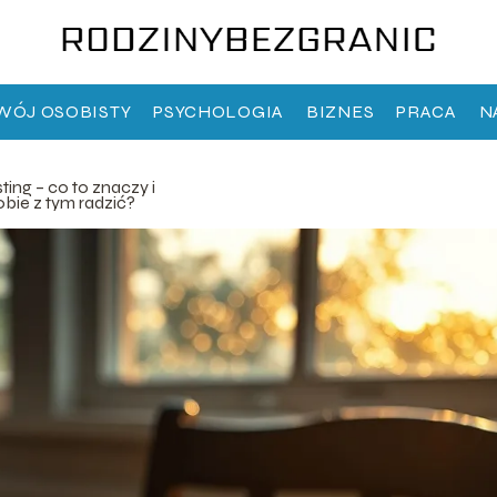
WÓJ OSOBISTY
PSYCHOLOGIA
BIZNES
PRACA
N
ting – co to znaczy i
obie z tym radzić?