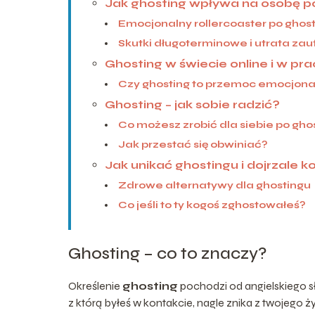
Jak ghosting wpływa na osobę 
Emocjonalny rollercoaster po ghos
Skutki długoterminowe i utrata zau
Ghosting w świecie online i w pra
Czy ghosting to przemoc emocjona
Ghosting – jak sobie radzić?
Co możesz zrobić dla siebie po gho
Jak przestać się obwiniać?
Jak unikać ghostingu i dojrzale k
Zdrowe alternatywy dla ghostingu
Co jeśli to ty kogoś zghostowałeś?
Ghosting – co to znaczy?
Określenie
ghosting
pochodzi od angielskiego 
z którą byłeś w kontakcie, nagle znika z twojego ż