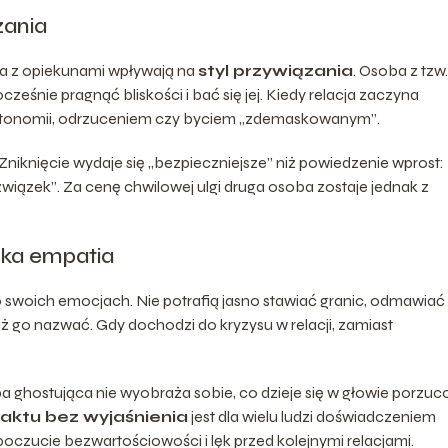
zania
a z opiekunami wpływają na
styl przywiązania
. Osoba z tzw.
śnie pragnąć bliskości i bać się jej. Kiedy relacja zaczyna
tą autonomii, odrzuceniem czy byciem „zdemaskowanym”.
. Zniknięcie wydaje się „bezpieczniejsze” niż powiedzenie wprost:
a związek”. Za cenę chwilowej ulgi druga osoba zostaje jednak z
iska empatia
 o swoich emocjach. Nie potrafią jasno stawiać granic, odmawiać
 go nazwać. Gdy dochodzi do kryzysu w relacji, zamiast
ghostująca nie wyobraża sobie, co dzieje się w głowie porzuc
aktu bez wyjaśnienia
jest dla wielu ludzi doświadczeniem
czucie bezwartościowości i lęk przed kolejnymi relacjami.