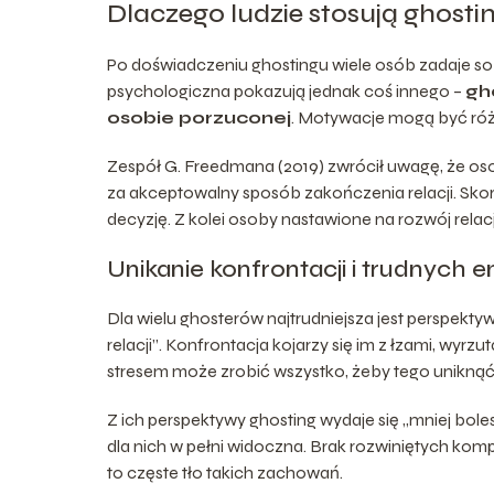
Dlaczego ludzie stosują ghosti
Po doświadczeniu ghostingu wiele osób zadaje sobi
psychologiczna pokazują jednak coś innego –
gh
osobie porzuconej
. Motywacje mogą być różn
Zespół G. Freedmana (2019) zwrócił uwagę, że oso
za akceptowalny sposób zakończenia relacji. Skor
decyzję. Z kolei osoby nastawione na rozwój relac
Unikanie konfrontacji i trudnych e
Dla wielu ghosterów najtrudniejsza jest perspekt
relacji”. Konfrontacja kojarzy się im z łzami, wyr
stresem może zrobić wszystko, żeby tego uniknąć, 
Z ich perspektywy ghosting wydaje się „mniej bolesn
dla nich w pełni widoczna. Brak rozwiniętych komp
to częste tło takich zachowań.