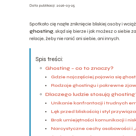
Data publikacji: 2026-03-25
Spotkało cię nagłe zniknięcie bliskiej osoby i wcią
ghosting
, skąd się bierze i jak możesz o siebi
relacje, żeby nie ranić ani siebie, ani innych.
Spis treści:
Ghosting – co to znaczy?
Gdzie najczęściej pojawia się ghost
Rodzaje ghostingu i pokrewne zjaw
Dlaczego ludzie stosują ghosting
Unikanie konfrontacji i trudnych em
Lęk przed bliskością i styl przywiąz
Brak umiejętności komunikacji i ni
Narcystyczne cechy osobowości i 