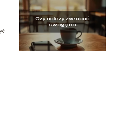
Czy należy zwracać
uwagę na
zachowanie
zyć
ghostingu?