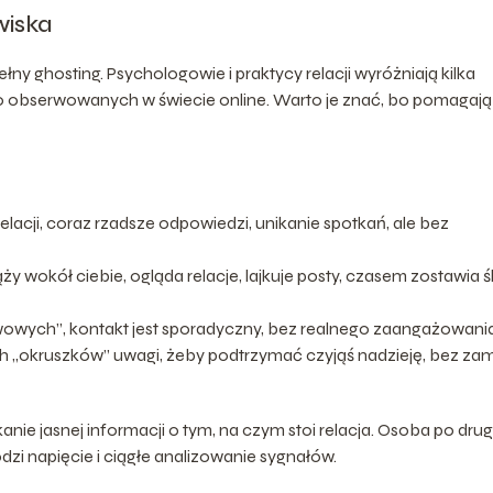
wiska
ny ghosting. Psychologowie i praktycy relacji wyróżniają kilka
to obserwowanych w świecie online. Warto je znać, bo pomagają
elacji, coraz rzadsze odpowiedzi, unikanie spotkań, ale bez
ży wokół ciebie, ogląda relacje, lajkuje posty, czasem zostawia ś
wowych”, kontakt jest sporadyczny, bez realnego zaangażowania
h „okruszków” uwagi, żeby podtrzymać czyjąś nadzieję, bez zam
e jasnej informacji o tym, na czym stoi relacja. Osoba po drug
odzi napięcie i ciągłe analizowanie sygnałów.