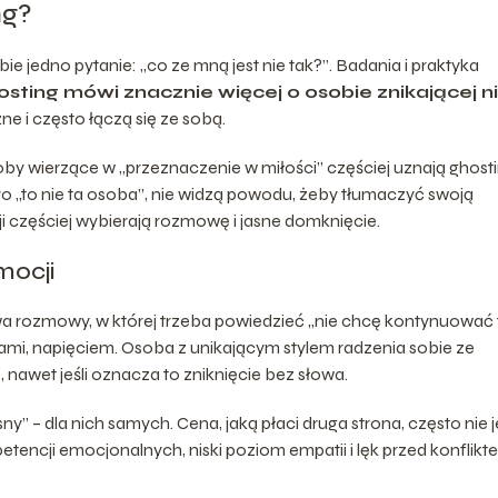
ng?
e jedno pytanie: „co ze mną jest nie tak?”. Badania i praktyka
osting mówi znacznie więcej o osobie znikającej ni
e i często łączą się ze sobą.
by wierzące w „przeznaczenie w miłości” częściej uznają ghost
o „to nie ta osoba”, nie widzą powodu, żeby tłumaczyć swoją
ji częściej wybierają rozmowę i jasne domknięcie.
mocji
ywa rozmowy, w której trzeba powiedzieć „nie chcę kontynuować 
zutami, napięciem. Osoba z unikającym stylem radzenia sobie ze
nawet jeśli oznacza to zniknięcie bez słowa.
y” – dla nich samych. Cena, jaką płaci druga strona, często nie j
etencji emocjonalnych, niski poziom empatii i lęk przed konflikt