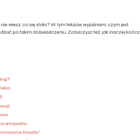
ż nie wiesz, co się stało? W tym tekście wyjaśniam, czym jest
e zadbać po takim doświadczeniu. Zobaczysz też, jak inaczej końc
ing?
iska
?
ocji
ania
ska empatia
„mroczna triada”