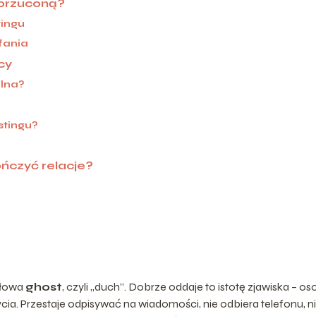
porzuconą?
tingu
fania
cy
lna?
stingu?
ończyć relacje?
słowa
ghost
, czyli „duch”. Dobrze oddaje to istotę zjawiska – os
ycia. Przestaje odpisywać na wiadomości, nie odbiera telefonu, n