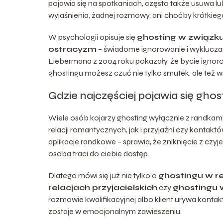
pojawia się na spotkaniach, często także usuwa 
wyjaśnienia, żadnej rozmowy, ani choćby krótkiego
W psychologii opisuje się
ghosting w związk
ostracyzm
– świadome ignorowanie i wykluczan
Liebermana z 2004 roku pokazały, że bycie ign
ghostingu możesz czuć nie tylko smutek, ale też wr
Gdzie najczęściej pojawia się ghos
Wiele osób kojarzy ghosting wyłącznie z randkami
relacji romantycznych, jak i przyjaźni czy kont
aplikacje randkowe – sprawia, że zniknięcie z czyje
osoba traci do ciebie dostęp.
Dlatego mówi się już nie tylko o
ghostingu w r
relacjach przyjacielskich
czy
ghostingu
rozmowie kwalifikacyjnej albo klient urywa konta
zostaje w emocjonalnym zawieszeniu.