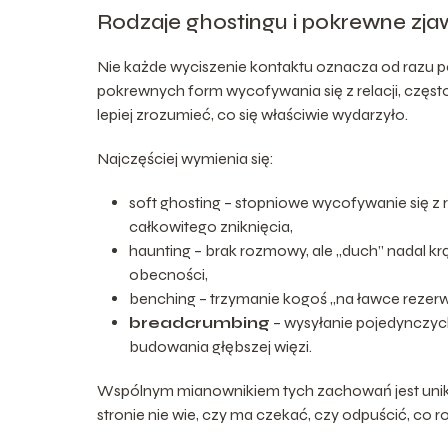
Rodzaje ghostingu i pokrewne zja
Nie każde wyciszenie kontaktu oznacza od razu peł
pokrewnych form wycofywania się z relacji, częs
lepiej zrozumieć, co się właściwie wydarzyło.
Najczęściej wymienia się:
soft ghosting – stopniowe wycofywanie się z r
całkowitego zniknięcia,
haunting – brak rozmowy, ale „duch” nadal krą
obecności,
benching – trzymanie kogoś „na ławce rezer
breadcrumbing
– wysyłanie pojedynczyc
budowania głębszej więzi.
Wspólnym mianownikiem tych zachowań jest unikani
stronie nie wie, czy ma czekać, czy odpuścić, co r